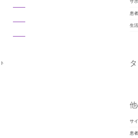
サ
患
生
タ
ト
他
サ
患